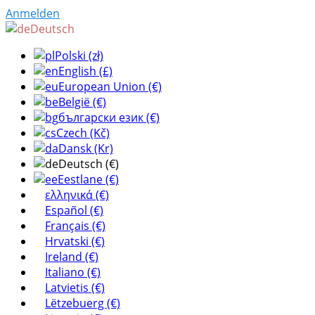
Anmelden
Deutsch
Polski (zł)
English (£)
European Union (€)
België (€)
български език (€)
Czech (Kč)
Dansk (Kr)
Deutsch (€)
Eestlane (€)
ελληνικά (€)
Español (€)
Français (€)
Hrvatski (€)
Ireland (€)
Italiano (€)
Latvietis (€)
Lëtzebuerg (€)