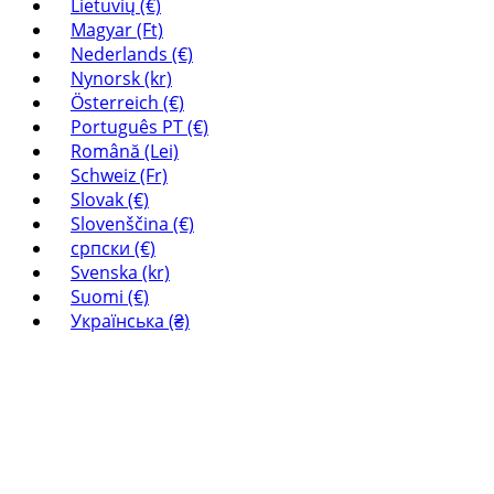
Lietuvių (€)
Magyar (Ft)
Nederlands (€)
Nynorsk (kr)
Österreich (€)
Português PT (€)
Română (Lei)
Schweiz (Fr)
Slovak (€)
Slovenščina (€)
српски (€)
Svenska (kr)
Suomi (€)
Українська (₴)