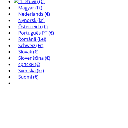
Lietuvių (€)
Magyar (Ft)
Nederlands (€)
Nynorsk (kr)
Österreich (€)
Português PT (€)
Română (Lei)
Schweiz (Fr)
Slovak (€)
Slovenščina (€)
српски (€)
Svenska (kr)
Suomi (€)