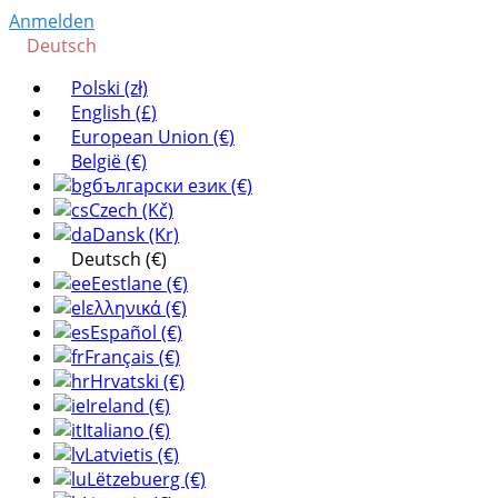
Anmelden
Deutsch
Polski (zł)
English (£)
European Union (€)
België (€)
български език (€)
Czech (Kč)
Dansk (Kr)
Deutsch (€)
Eestlane (€)
ελληνικά (€)
Español (€)
Français (€)
Hrvatski (€)
Ireland (€)
Italiano (€)
Latvietis (€)
Lëtzebuerg (€)