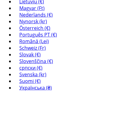
Lietuvių (€)
Magyar (Ft)
Nederlands (€)
Nynorsk (kr)
Österreich (€)
Português PT (€)
Română (Lei)
Schweiz (Fr)
Slovak (€)
Slovenščina (€)
српски (€)
Svenska (kr)
Suomi (€)
Українська (₴)