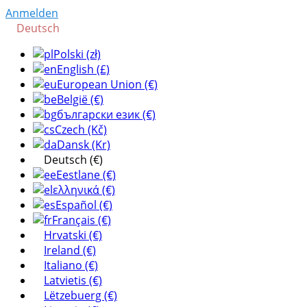
Anmelden
Deutsch
Polski (zł)
English (£)
European Union (€)
België (€)
български език (€)
Czech (Kč)
Dansk (Kr)
Deutsch (€)
Eestlane (€)
ελληνικά (€)
Español (€)
Français (€)
Hrvatski (€)
Ireland (€)
Italiano (€)
Latvietis (€)
Lëtzebuerg (€)