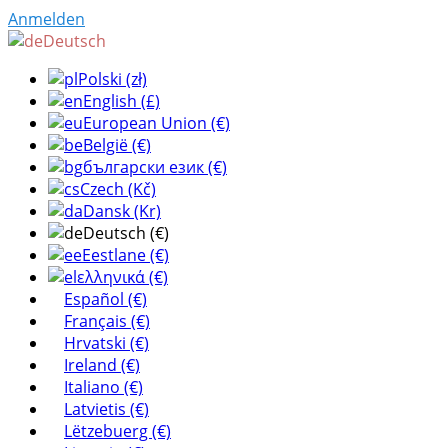
Anmelden
Deutsch
Polski (zł)
English (£)
European Union (€)
België (€)
български език (€)
Czech (Kč)
Dansk (Kr)
Deutsch (€)
Eestlane (€)
ελληνικά (€)
Español (€)
Français (€)
Hrvatski (€)
Ireland (€)
Italiano (€)
Latvietis (€)
Lëtzebuerg (€)