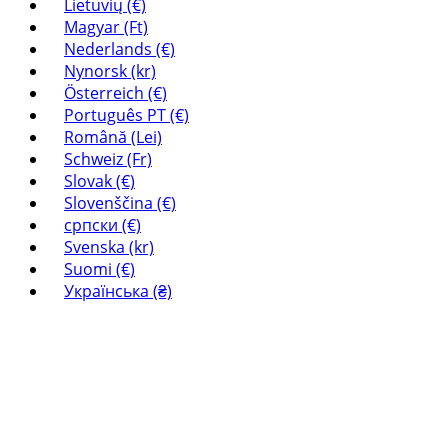
Lietuvių (€)
Magyar (Ft)
Nederlands (€)
Nynorsk (kr)
Österreich (€)
Português PT (€)
Română (Lei)
Schweiz (Fr)
Slovak (€)
Slovenščina (€)
српски (€)
Svenska (kr)
Suomi (€)
Українська (₴)