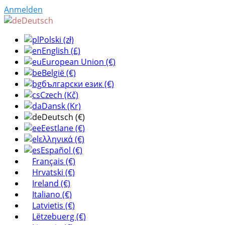
Anmelden
Deutsch
Polski (zł)
English (£)
European Union (€)
België (€)
български език (€)
Czech (Kč)
Dansk (Kr)
Deutsch (€)
Eestlane (€)
ελληνικά (€)
Español (€)
Français (€)
Hrvatski (€)
Ireland (€)
Italiano (€)
Latvietis (€)
Lëtzebuerg (€)