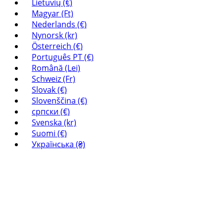
Lietuvių (€)
Magyar (Ft)
Nederlands (€)
Nynorsk (kr)
Österreich (€)
Português PT (€)
Română (Lei)
Schweiz (Fr)
Slovak (€)
Slovenščina (€)
српски (€)
Svenska (kr)
Suomi (€)
Українська (₴)