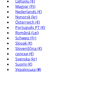
Lietuvių (€)
Magyar (Ft)
Nederlands (€)
Nynorsk (kr)
Österreich (€)
Português PT (€)
Română (Lei)
Schweiz (Fr)
Slovak (€)
Slovenščina (€)
српски (€)
Svenska (kr)
Suomi (€)
Українська (₴)