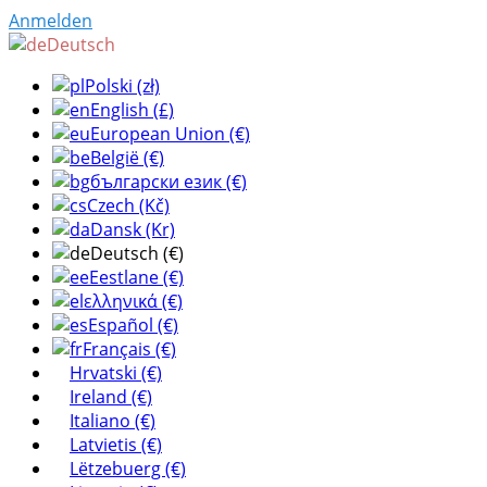
Anmelden
Deutsch
Polski (zł)
English (£)
European Union (€)
België (€)
български език (€)
Czech (Kč)
Dansk (Kr)
Deutsch (€)
Eestlane (€)
ελληνικά (€)
Español (€)
Français (€)
Hrvatski (€)
Ireland (€)
Italiano (€)
Latvietis (€)
Lëtzebuerg (€)