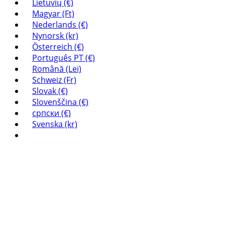
Lietuvių (€)
Magyar (Ft)
Nederlands (€)
Nynorsk (kr)
Österreich (€)
Português PT (€)
Română (Lei)
Schweiz (Fr)
Slovak (€)
Slovenščina (€)
српски (€)
Svenska (kr)