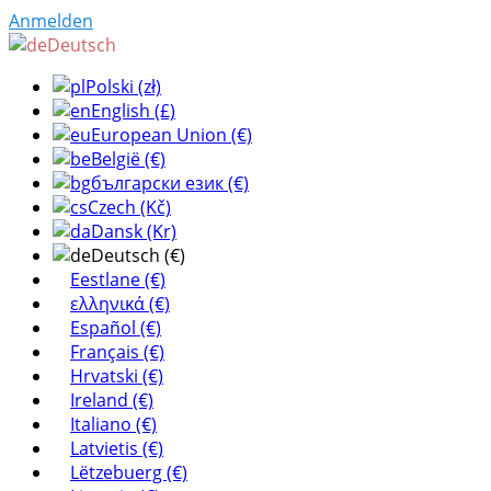
Anmelden
Deutsch
Polski (zł)
English (£)
European Union (€)
België (€)
български език (€)
Czech (Kč)
Dansk (Kr)
Deutsch (€)
Eestlane (€)
ελληνικά (€)
Español (€)
Français (€)
Hrvatski (€)
Ireland (€)
Italiano (€)
Latvietis (€)
Lëtzebuerg (€)