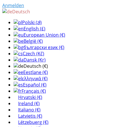
Anmelden
Deutsch
Polski (zł)
English (£)
European Union (€)
België (€)
български език (€)
Czech (Kč)
Dansk (Kr)
Deutsch (€)
Eestlane (€)
ελληνικά (€)
Español (€)
Français (€)
Hrvatski (€)
Ireland (€)
Italiano (€)
Latvietis (€)
Lëtzebuerg (€)