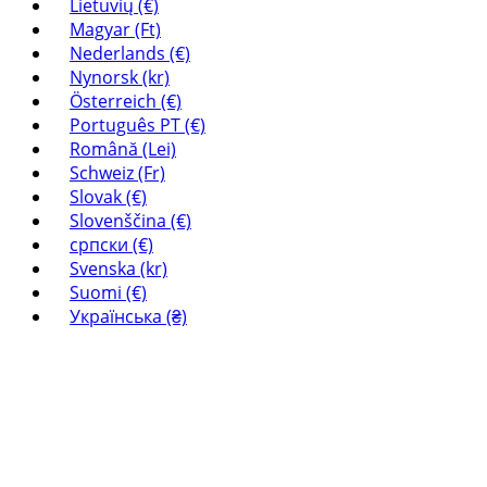
Lietuvių (€)
Magyar (Ft)
Nederlands (€)
Nynorsk (kr)
Österreich (€)
Português PT (€)
Română (Lei)
Schweiz (Fr)
Slovak (€)
Slovenščina (€)
српски (€)
Svenska (kr)
Suomi (€)
Українська (₴)