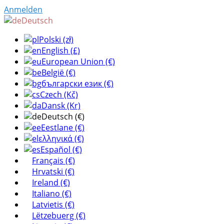
Anmelden
Deutsch
Polski (zł)
English (£)
European Union (€)
België (€)
български език (€)
Czech (Kč)
Dansk (Kr)
Deutsch (€)
Eestlane (€)
ελληνικά (€)
Español (€)
Français (€)
Hrvatski (€)
Ireland (€)
Italiano (€)
Latvietis (€)
Lëtzebuerg (€)