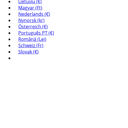
Lietuvių (€)
Magyar (Ft)
Nederlands (€)
Nynorsk (kr)
Österreich (€)
Português PT (€)
Română (Lei)
Schweiz (Fr)
Slovak (€)